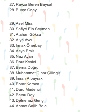
27. Ravza Beren Baysal
28. Burçe Öney
29. Asel Mira
30. Safiye Ela Seymen
31. Atahan Göksu
32. Alya Avcı
33. Irmak Önerbay
34. Asya Emir
35. Naz Ayan
36. Rauf Kesici
37. Berna Doğru
38. Muhammet Çınar Çilingir
39. İmran Albayrak
40. Ebrar Karaca
41. Duru Madenci
42. Bersu Dayı
43. Defnenaz Genç
44. Ahmet Salih Balcı