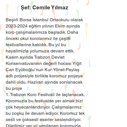
Şef: Cemile Yılmaz
Beşirli Borsa İstanbul Ortaokulu olarak
2023-2024
eğitim yılının Ekim ayında
koro çalışmalarımıza başladık. Daha
önceki okul korolarımız ile çeşitli
festivallerine katıldık. Bu yıl bu
hayalimizle yolumuza devam ettik.
Kasım ayında Trabzon Devlet
Konservatuvarının değerli hocası Yiğit
Can Eyüboğlu’nun Kur-Yönet-Paylaş
adlı projesiyle birlikte koromuz projeye
dahil oldu. Haziran ayında sonlanacak
bu proje
1. Trabzon Koro Festivali ile taçlanacak.
Koromuzla bu festivalde yer almak bizi
çok heyecanlandırıyor. Çalışmalarımız
bu coşku ile devam ediyor. Koromuz tek
sesli ve çoksesli eserler seslendiriyor.
Dileğimiz yer yıl yenilenen koromuzla