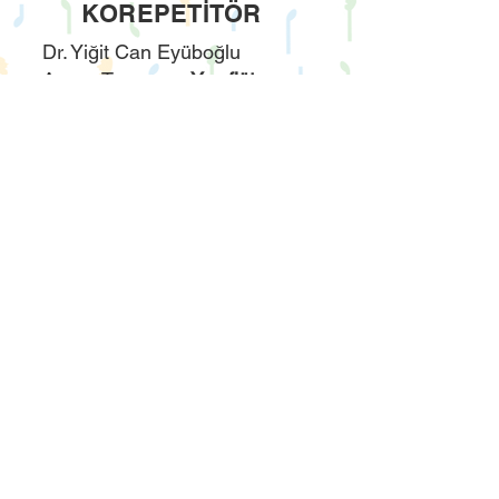
KOREPETİTÖR
Dr. Yiğit Can Eyüboğlu
Aycan Turaman,
Yan flüt
İpek Kalaycı,
K
emanist
Dursun Akyüz,
Kemençe