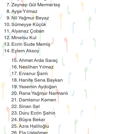
Zeynep Gül Mermertaş
Ayşe Yılmaz
Nil Yağmur Beyaz
Sümeyye Küçük
Alyanaz Çoban
Minelsu Kul
Ecrin Sude Memiş
Eylem Aksoy
15. Ahmet Arda Saraç
16. Neslihan Yılmaz
17. Ervanur Şanlı
18. Hanife Sena Baykan
19. Yasemin Aydoğan
20. Rana Yağmur Narmanlı
21. Damlanur Kamen
22. Sinan Sel
23. Duru Ecrin Şahin
24. Büşra Bekar
25. Azra Haliloğlu
26. Ela Ustaömer