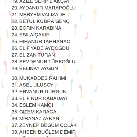
19. AZIZE SERPIL AKÇAY
20. AYDANUR MARAPOĞLU
21. MERYEM VALIZADE
22. BETÜL KÜBRA GENÇ
23. ECRIN KARABINA
24. ESILA ÇAKIR
25. HIRANUR TARHANACI
26. ELIF YADE AYDOĞDU
27. ELIZAN TURAN
28. SEVDENUR TÜRKOĞLU
29. BELINAY AYGÜN
30. MUKADDES RAHIMI
31. ASEL ULUSOY
32. ERVANUR DURGUN
33. ELIF NUR KABADAYI
34. ESLEM KAMÇI
35. GIZEM KARACA
36. MIRANAZ AYKAN
37. ZEYNEP BEGÜM ÇOLAK
38. AHSEN BUĞLEM DEMIR