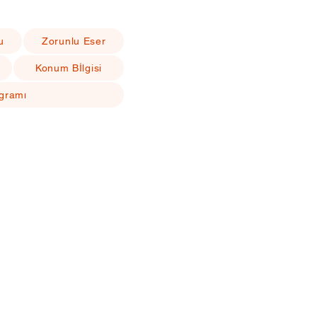
u
Zorunlu Eser
Konum Bİlgisi
ogramı